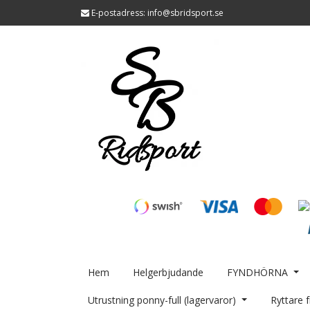
E-postadress:
info@sbridsport.se
Hem
Helgerbjudande
FYNDHÖRNA
Utrustning ponny-full (lagervaror)
Ryttare f