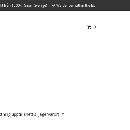
akt från 1500kr (inom Sverige)
We deliver within the EU
0
tning upptill shettis (lagervaror)