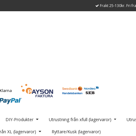
Frakt 25-130kr. Fri fr
DIY-Produkter
Utrustning från xfull (lagervaror)
Utrus
rån XL (lagervaror)
Ryttare/Kusk (lagervaror)