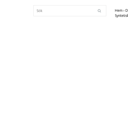
Hem
›
D
Synteti