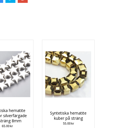
tiska hematite
Syntetiska hematite
or silverfärgade
kuber på sträng
sträng 8mm
55.00 kr
65.00 kr