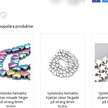
 populära produkter
ntetiska hematite
Syntetiska hematite
Synte
rtan mixade färger
hjärtan silver färgade
stjärn
på sträng 8mm
på sträng 8mm
på 
65.00 kr
65.00 kr