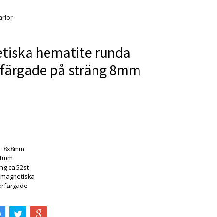
ärlor
›
etiska hematite runda
rfärgade på sträng 8mm
t: 8x8mm
 1mm
ng ca 52st
e magnetiska
erfärgade