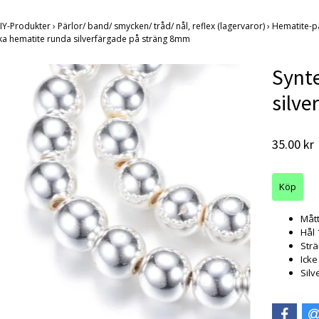
IY-Produkter
›
Pärlor/ band/ smycken/ tråd/ nål, reflex (lagervaror)
›
Hematite-p
ska hematite runda silverfärgade på sträng 8mm
Synt
silve
35.00 kr
Måt
Hål
Strä
Ick
Silv