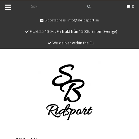
0
E-postadress:
info@sbridsport.se
Frakt 25-130kr. Fri frakt från 1500kr (inom Sverige)
We deliver within the EU