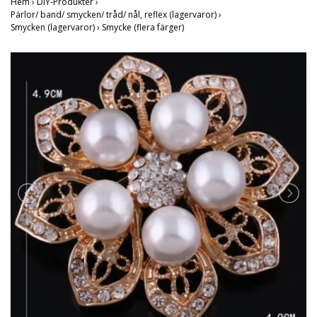
Hem
›
DIY-Produkter
›
Pärlor/ band/ smycken/ tråd/ nål, reflex (lagervaror)
›
Smycken (lagervaror)
›
Smycke (flera färger)