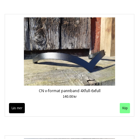
CN v-format pannband 4Xfull-6xfull
140.00 kr
Läs mer
Köp