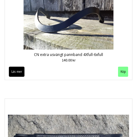
CN extra usvängt pannband 4Xfull-6xfull
140.00 kr
Läs mer
Köp