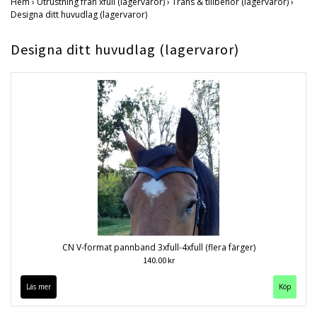
Hem
›
Utrustning från xfull (lagervaror)
›
Träns & tillbehör (lagervaror)
›
Designa ditt huvudlag (lagervaror)
Designa ditt huvudlag (lagervaror)
CN V-format pannband 3xfull-4xfull (flera färger)
140.00 kr
Läs mer
Köp