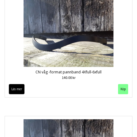
CN våg -format pannband 4Xfull-6xfull
140.00 kr
Läs mer
Köp