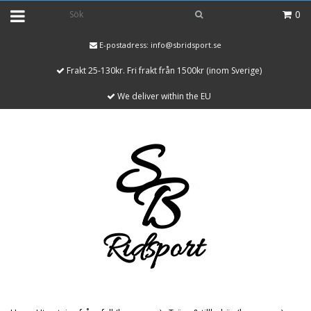
0
E-postadress:
info@sbridsport.se
Frakt 25-130kr. Fri frakt från 1500kr (inom Sverige)
We deliver within the EU