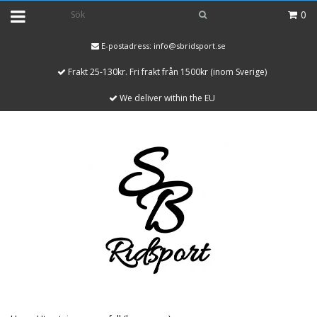
0
E-postadress:
info@sbridsport.se
Frakt 25-130kr. Fri frakt från 1500kr (inom Sverige)
We deliver within the EU