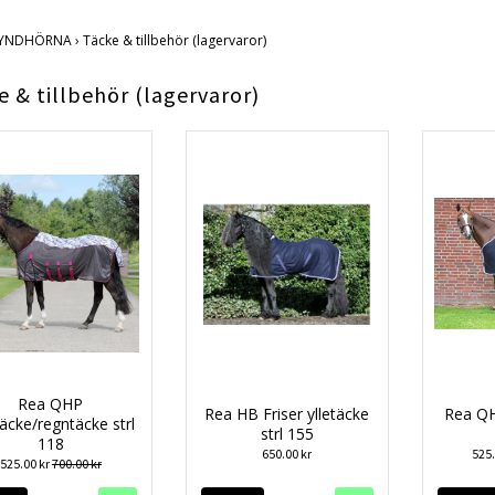
YNDHÖRNA
›
Täcke & tillbehör (lagervaror)
e & tillbehör (lagervaror)
Rea QHP
Rea HB Friser ylletäcke
Rea QHP
täcke/regntäcke strl
strl 155
118
650.00 kr
525
525.00 kr
700.00 kr