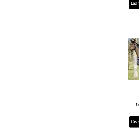
Läs 
s
Läs 