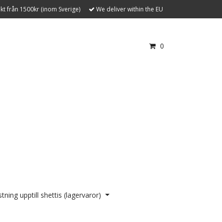
akt från 1500kr (inom Sverige)
We deliver within the EU
0
tning upptill shettis (lagervaror)