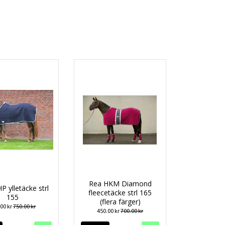
Rea HKM Diamond
 ylletäcke strl
fleecetäcke strl 165
155
(flera färger)
.00 kr
750.00 kr
450.00 kr
700.00 kr