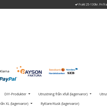
Frakt 25-130kr. Fri fr
DIY-Produkter
Utrustning från xfull (lagervaror)
Utrus
rån XL (lagervaror)
Ryttare/Kusk (lagervaror)