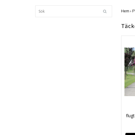
Hem
›
F
Täck
flug