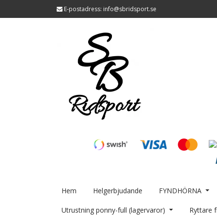
E-postadress:
info@sbridsport.se
Hem
Helgerbjudande
FYNDHÖRNA
Utrustning ponny-full (lagervaror)
Ryttare f