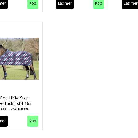
mer
Läs mer
Läs mer
Rea HKM Star
vettäcke strl 165
300.00 kr
480.00 kr
mer