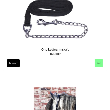
Qhp kedjegrimskaft
160.00 kr
Läs mer
Köp