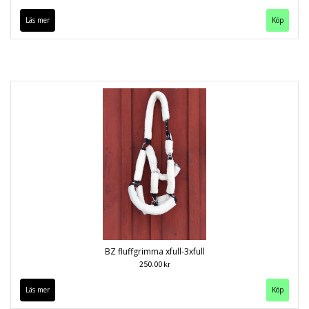
Läs mer
Köp
BZ fluffgrimma xfull-3xfull
250.00 kr
Läs mer
Köp