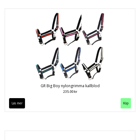
GR Big Boy nylongrimma kallblod
235.00 kr
Läs mer
Köp