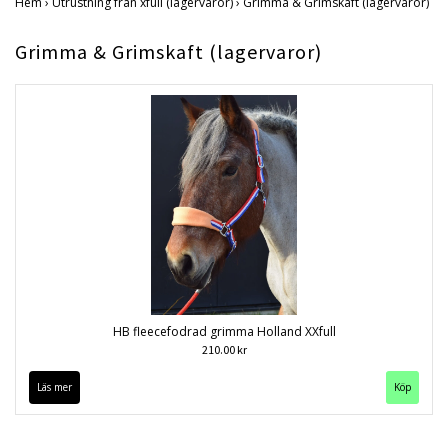
Hem
›
Utrustning från xfull (lagervaror)
›
Grimma & Grimskaft (lagervaror)
Grimma & Grimskaft (lagervaror)
HB fleecefodrad grimma Holland XXfull
210.00 kr
Läs mer