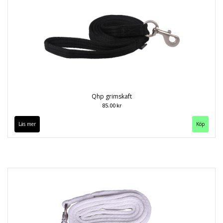
Qhp grimskaft
85.00 kr
Läs mer
Köp