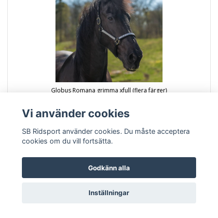
Globus Romana grimma xfull (flera färger)
95.00 kr
Vi använder cookies
Läs mer
Köp
SB Ridsport använder cookies. Du måste acceptera
cookies om du vill fortsätta.
Godkänn alla
Inställningar