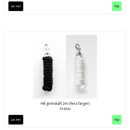
Läs mer
Köp
HB grimskaft 2m (flera färger)
75.00 kr
Läs mer
Köp