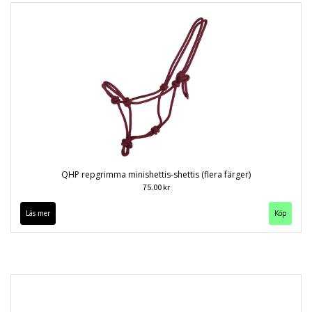
QHP repgrimma minishettis-shettis (flera färger)
75.00 kr
Läs mer
Köp