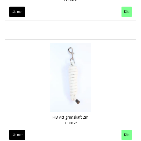
Läs mer
Köp
HB vitt grimskaft 2m
75.00 kr
Läs mer