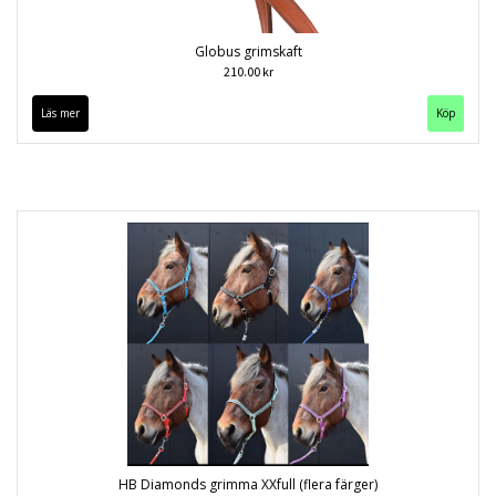
Globus grimskaft
210.00 kr
Läs mer
Köp
HB Diamonds grimma XXfull (flera färger)