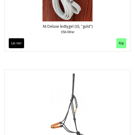
NI Deluxe ledtygel (SS, "guld")
350.00 kr
Läs mer
Köp