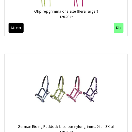
Qhp repgrimma one size (flera färger)
120.00 kr
Läs mer
Köp
German Riding Paddock-bicolour nylongrimma Xfull-3Xfull
110.00 kr