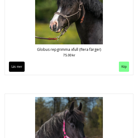
Globus repgrimma xfull (flera färger)
75.00 kr
Läs mer
Köp