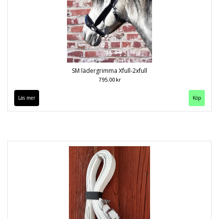
SM lädergrimma Xfull-2xfull
795.00 kr
Läs mer
Köp