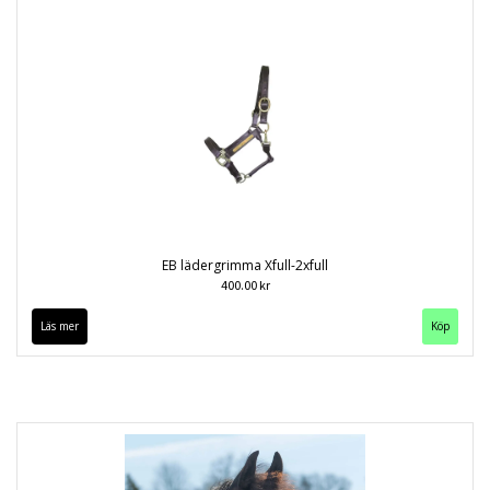
EB lädergrimma Xfull-2xfull
400.00 kr
Läs mer
Köp