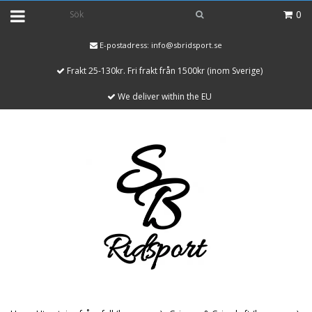
0
E-postadress:
info@sbridsport.se
Frakt 25-130kr. Fri frakt från 1500kr (inom Sverige)
We deliver within the EU