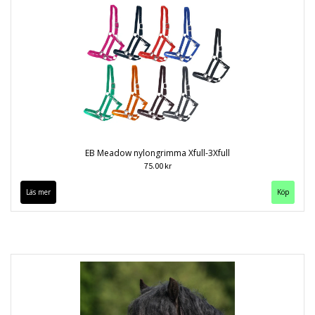
EB Meadow nylongrimma Xfull-3Xfull
75.00 kr
Läs mer
Köp