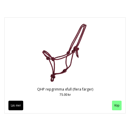
QHP repgrimma xfull (flera färger)
75.00 kr
Läs mer
Köp