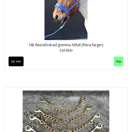
HB fleecefodrad grimma XXfull (Flera färger)
210.00 kr
Läs mer
Köp