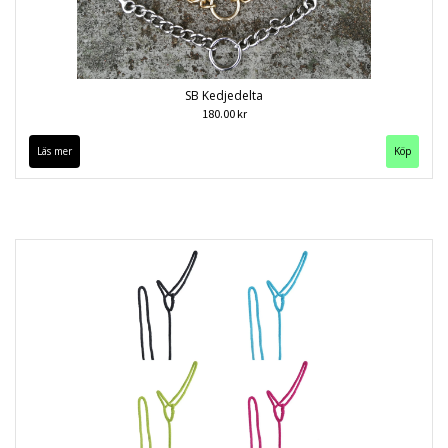
SB Kedjedelta
180.00 kr
Läs mer
Köp