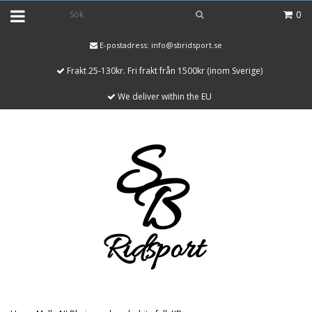
0
E-postadress:
info@sbridsport.se
Frakt 25-130kr. Fri frakt från 1500kr (inom Sverige)
We deliver within the EU