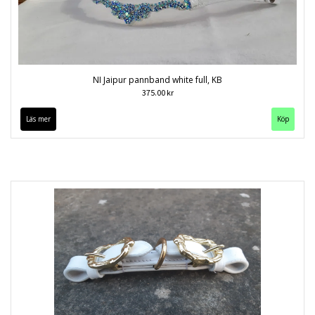
NI Jaipur pannband white full, KB
375.00 kr
Läs mer
Köp