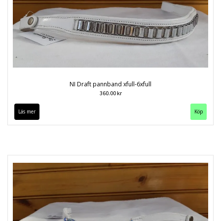
NI Draft pannband xfull-6xfull
360.00 kr
Läs mer
Köp