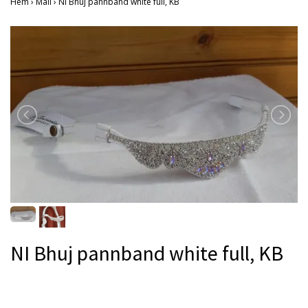
Hem
›
Mall
›
NI Bhuj pannband white full, KB
NI Bhuj pannband white full, KB
Produkten är tyvärr slut i lager. :(