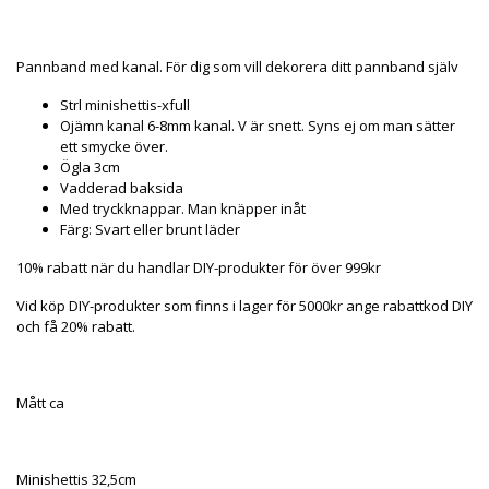
Produkten är tyvärr slut i lager. :(
Pannband med kanal. För dig som vill dekorera ditt pannband själv
Strl minishettis-xfull
Ojämn kanal 6-8mm kanal. V är snett. Syns ej om man sätter
ett smycke över.
Ögla 3cm
Vadderad baksida
Med tryckknappar. Man knäpper inåt
Färg: Svart eller brunt läder
10% rabatt när du handlar DIY-produkter för över 999kr
Vid köp DIY-produkter som finns i lager för 5000kr ange rabattkod DIY
och få 20% rabatt.
Mått ca
Minishettis 32,5cm