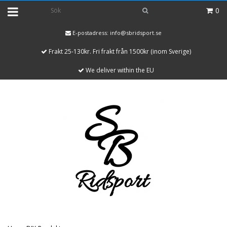
0
E-postadress:
info@sbridsport.se
Frakt 25-130kr. Fri frakt från 1500kr (inom Sverige)
We deliver within the EU