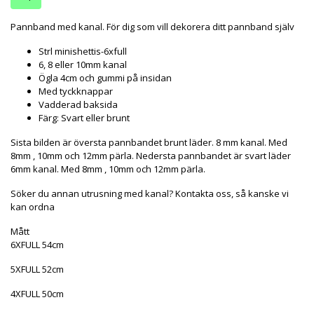
Pannband med kanal. För dig som vill dekorera ditt pannband själv
Strl minishettis-6xfull
6, 8 eller 10mm kanal
Ögla 4cm och gummi på insidan
Med tyckknappar
Vadderad baksida
Färg: Svart eller brunt
Sista bilden är översta pannbandet brunt läder. 8 mm kanal. Med
8mm , 10mm och 12mm pärla. Nedersta pannbandet är svart läder
6mm kanal. Med 8mm , 10mm och 12mm pärla.
Söker du annan utrusning med kanal? Kontakta oss, så kanske vi
kan ordna
Mått
6XFULL 54cm
5XFULL 52cm
4XFULL 50cm