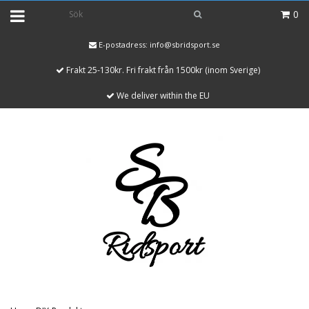
0
E-postadress:
info@sbridsport.se
Frakt 25-130kr. Fri frakt från 1500kr (inom Sverige)
We deliver within the EU