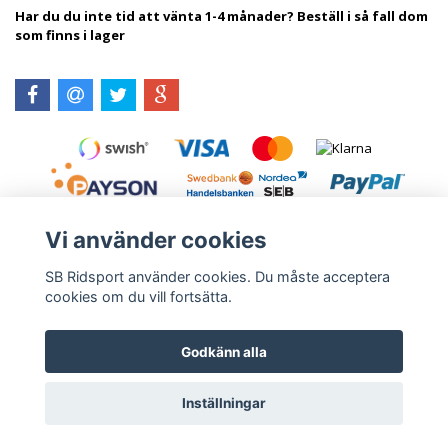
Har du du inte tid att vänta 1-4 månader? Beställ i så fall dom
som finns i lager
Vi använder cookies
SB Ridsport använder cookies. Du måste acceptera
cookies om du vill fortsätta.
Kontakt
Leveranstid & frakt
Köpvillkor
Godkänn alla
Inställningar
© Copyright 2026 SB Ridsport
Powered by Quickbutik