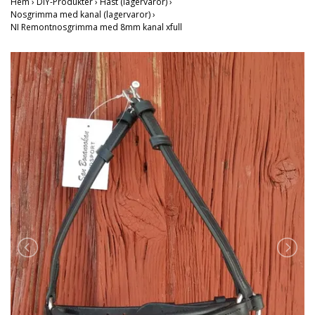
Hem
›
DIY-Produkter
›
Häst (lagervaror)
›
Nosgrimma med kanal (lagervaror)
›
NI Remontnosgrimma med 8mm kanal xfull