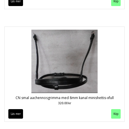
Läs mer
Köp
CN smal aachennosgrimma med 8mm kanal minishettis-xfull
320.00 kr
Läs mer
Köp