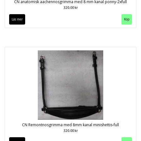
CN anatomisk aachennosgrimma med 8 mm kanal ponny-2xfull
320.00 kr
Läs mer
Köp
CN Remontnosgrimma med 8mm kanal minishettis-full
320.00 kr