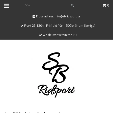
0
E-postadress:
info@sbridsport.se
Frakt 25-130kr. Fri frakt från 1500kr (inom Sverige)
We deliver within the EU