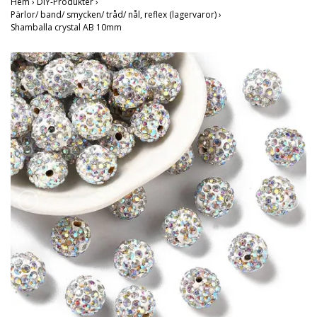
Hem
›
DIY-Produkter
›
Pärlor/ band/ smycken/ tråd/ nål, reflex (lagervaror)
›
Shamballa crystal AB 10mm