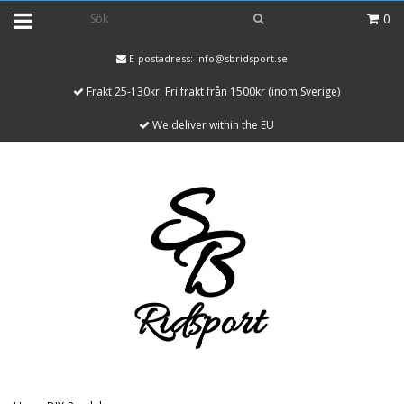
0
E-postadress:
info@sbridsport.se
Frakt 25-130kr. Fri frakt från 1500kr (inom Sverige)
We deliver within the EU