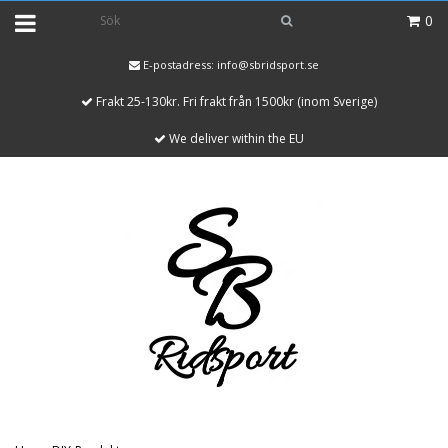
0
E-postadress:
info@sbridsport.se
Frakt 25-130kr. Fri frakt från 1500kr (inom Sverige)
We deliver within the EU