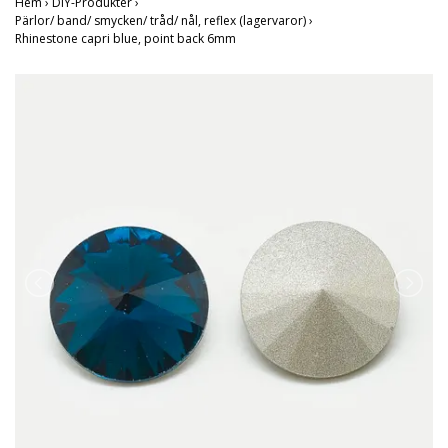
Hem
›
DIY-Produkter
›
Pärlor/ band/ smycken/ tråd/ nål, reflex (lagervaror)
›
Rhinestone capri blue, point back 6mm