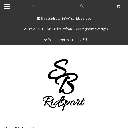
0
E-postadress:
info@sbridsport.se
Frakt 25-130kr. Fri frakt från 1500kr (inom Sverige)
We deliver within the EU