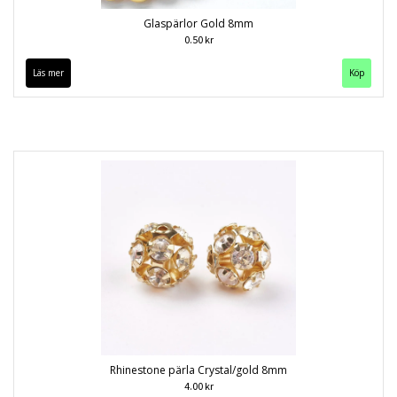
Glaspärlor Gold 8mm
0.50 kr
Läs mer
Köp
Rhinestone pärla Crystal/gold 8mm
4.00 kr