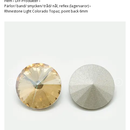
Hem
›
DIY-Produkter
›
Pärlor/ band/ smycken/ tråd/ nål, reflex (lagervaror)
›
Rhinestone Light Colorado Topaz, point back 6mm