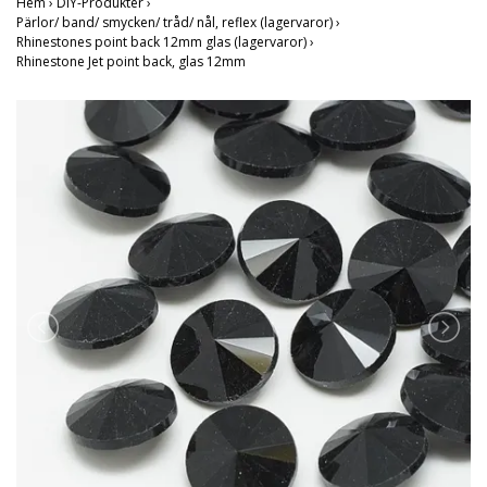
Hem
›
DIY-Produkter
›
Pärlor/ band/ smycken/ tråd/ nål, reflex (lagervaror)
›
Rhinestones point back 12mm glas (lagervaror)
›
Rhinestone Jet point back, glas 12mm