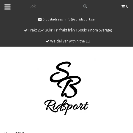
0
E-postadress:
info@sbridsport.se
Frakt 25-130kr. Fri frakt från 1500kr (inom Sverige)
We deliver within the EU