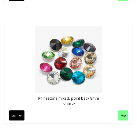
Rhinestone mixed, point back 8mm
55.00 kr
Läs mer
Köp