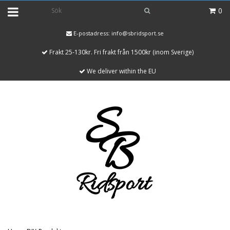
0
E-postadress:
info@sbridsport.se
Frakt 25-130kr. Fri frakt från 1500kr (inom Sverige)
We deliver within the EU