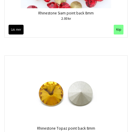
Rhinestone Siam point back 8mm
2.00 kr
Läs mer
Köp
Rhinestone Topaz point back 8mm