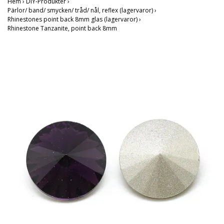
Hem
›
DIY-Produkter
›
Pärlor/ band/ smycken/ tråd/ nål, reflex (lagervaror)
›
Rhinestones point back 8mm glas (lagervaror)
›
Rhinestone Tanzanite, point back 8mm