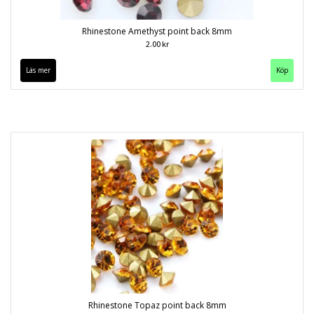
Rhinestone Amethyst point back 8mm
2.00 kr
Läs mer
Köp
Rhinestone Topaz point back 8mm