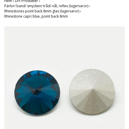
Hem
›
DIY-Produkter
›
Pärlor/ band/ smycken/ tråd/ nål, reflex (lagervaror)
›
Rhinestones point back 8mm glas (lagervaror)
›
Rhinestone capri blue, point back 8mm