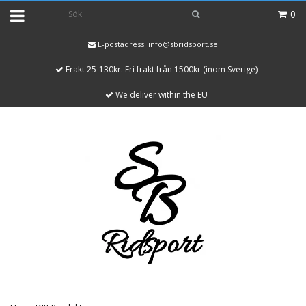
0
E-postadress:
info@sbridsport.se
Frakt 25-130kr. Fri frakt från 1500kr (inom Sverige)
We deliver within the EU