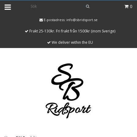
0
E-postadress:
info@sbridsport.se
Frakt 25-130kr. Fri frakt från 1500kr (inom Sverige)
We deliver within the EU