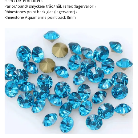
Hem
›
DIY-Produkter
›
Pärlor/ band/ smycken/ tråd/ nål, reflex (lagervaror)
›
Rhinestones point back glas (lagervaror)
›
Rhinestone Aquamarine point back 8mm