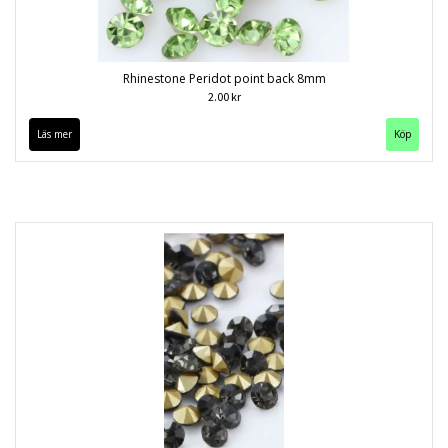
Rhinestone Peridot point back 8mm
2.00 kr
Läs mer
Köp