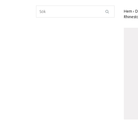
Hem
›
D
Rhinest