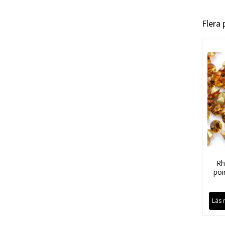
Flera
Rh
poi
Läs 