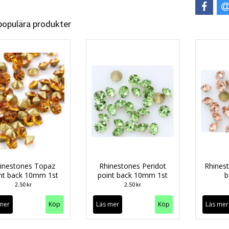
 populära produkter
inestones Topaz
Rhinestones Peridot
Rhines
nt back 10mm 1st
point back 10mm 1st
b
2.50 kr
2.50 kr
mer
Läs mer
Läs mer