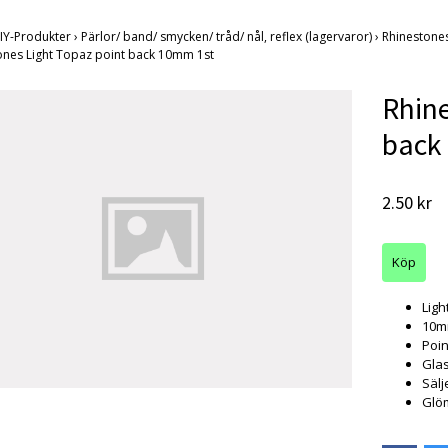
IY-Produkter
›
Pärlor/ band/ smycken/ tråd/ nål, reflex (lagervaror)
›
Rhinestones
ones Light Topaz point back 10mm 1st
Rhine
back
2.50 kr
Ligh
10
Poin
Gla
Sälj
Glöm