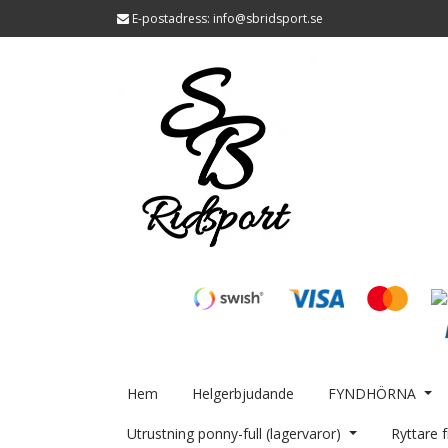
E-postadress:
info@sbridsport.se
Hem
Helgerbjudande
FYNDHÖRNA
Utrustning ponny-full (lagervaror)
Ryttare f