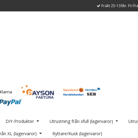
Frakt 25-130kr. Fri fr
DIY-Produkter
Utrustning från xfull (lagervaror)
Utrus
rån XL (lagervaror)
Ryttare/Kusk (lagervaror)