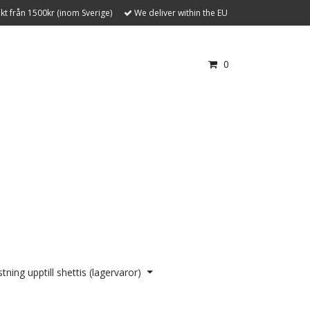
akt från 1500kr (inom Sverige)
We deliver within the EU
0
tning upptill shettis (lagervaror)