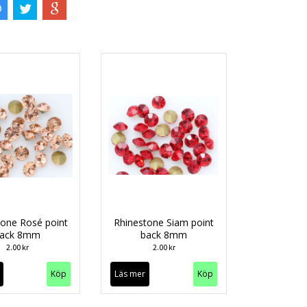
tone Rosé point
Rhinestone Siam point
ack 8mm
back 8mm
2.00 kr
2.00 kr
Köp
Läs mer
Köp