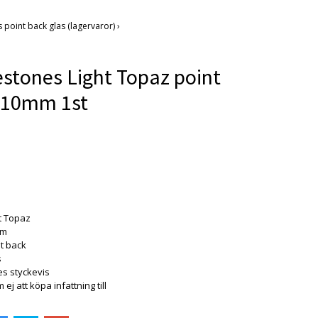
 point back glas (lagervaror)
›
stones Light Topaz point
 10mm 1st
t Topaz
mm
t back
s
es styckevis
 ej att köpa infattning till