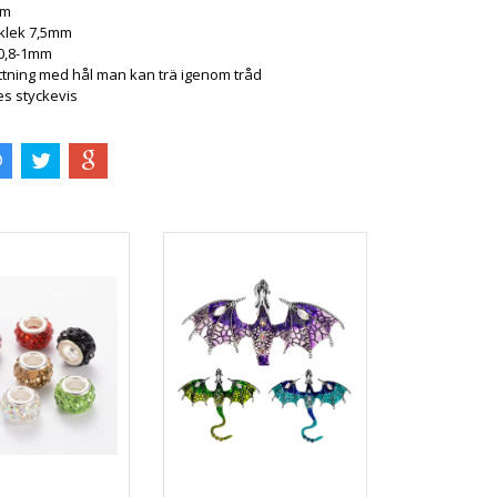
mm
klek 7,5mm
 0,8-1mm
ttning med hål man kan trä igenom tråd
es styckevis