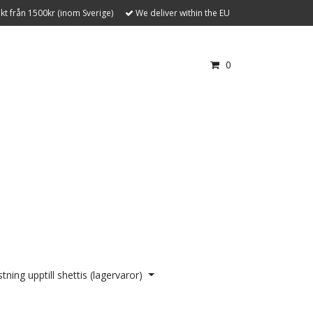
akt från 1500kr (inom Sverige)
We deliver within the EU
0
tning upptill shettis (lagervaror)