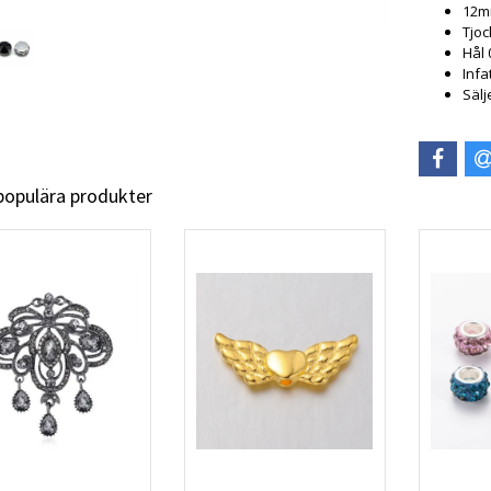
12
Tjoc
Hål
Infa
Sälj
 populära produkter