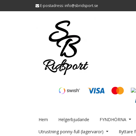
E-postadress:
info@sbridsport.se
Hem
Helgerbjudande
FYNDHÖRNA
Utrustning ponny-full (lagervaror)
Ryttare f