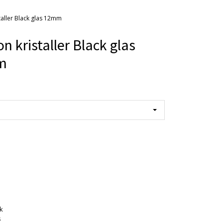
taller Black glas 12mm
n kristaller Black glas
m
k
s