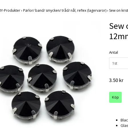
IY-Produkter
›
Pärlor/ band/ smycken/ tråd/ nål, reflex (lagervaror)
›
Sew on kris
Sew o
12m
Antal
1st
3.50 kr
Blac
Gla