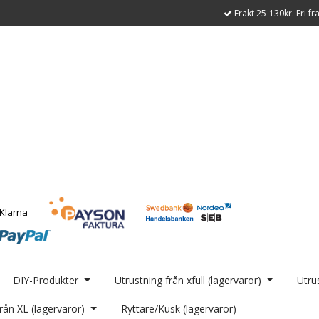
Frakt 25-130kr. Fri fr
DIY-Produkter
Utrustning från xfull (lagervaror)
Utrus
rån XL (lagervaror)
Ryttare/Kusk (lagervaror)