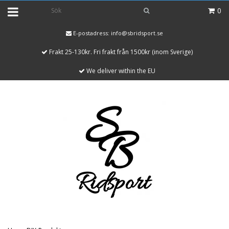
0
E-postadress:
info@sbridsport.se
Frakt 25-130kr. Fri frakt från 1500kr (inom Sverige)
We deliver within the EU