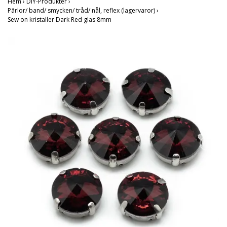
Hem
›
DIY-Produkter
›
Pärlor/ band/ smycken/ tråd/ nål, reflex (lagervaror)
›
Sew on kristaller Dark Red glas 8mm