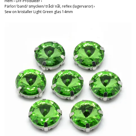
Hem
›
DIY-Produkter
›
Pärlor/ band/ smycken/ tråd/ nål, reflex (lagervaror)
›
Sew on kristaller Light Green glas 14mm