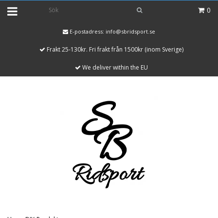
0
E-postadress:
info@sbridsport.se
Frakt 25-130kr. Fri frakt från 1500kr (inom Sverige)
We deliver within the EU