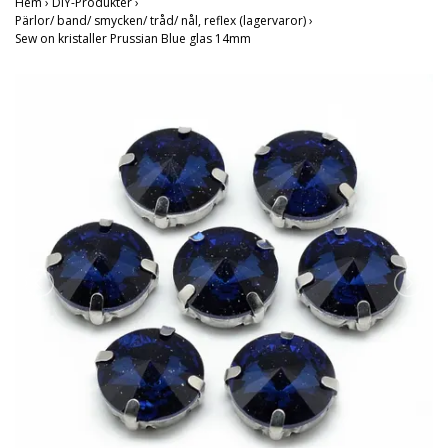
Hem
›
DIY-Produkter
›
Pärlor/ band/ smycken/ tråd/ nål, reflex (lagervaror)
›
Sew on kristaller Prussian Blue glas 14mm