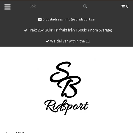
0
E-postadress:
info@sbridsport.se
Frakt 25-130kr. Fri frakt från 1500kr (inom Sverige)
We deliver within the EU