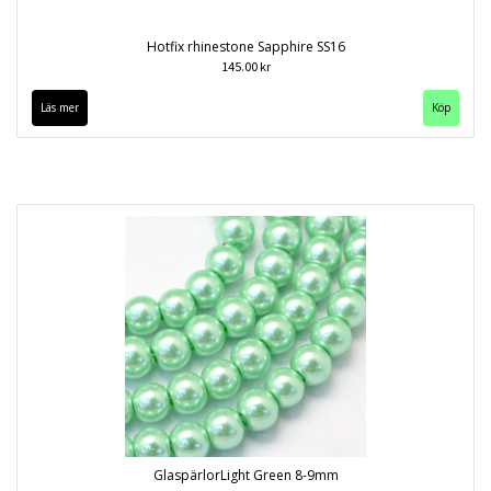
Hotfix rhinestone Sapphire SS16
145.00 kr
Läs mer
Köp
GlaspärlorLight Green 8-9mm