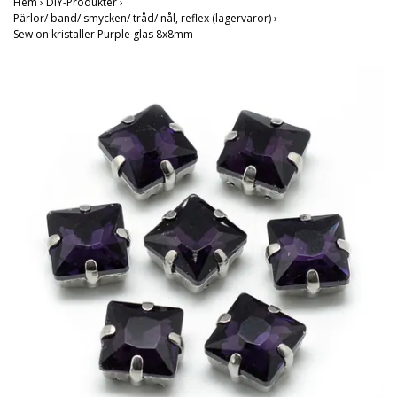
Hem
›
DIY-Produkter
›
Pärlor/ band/ smycken/ tråd/ nål, reflex (lagervaror)
›
Sew on kristaller Purple glas 8x8mm