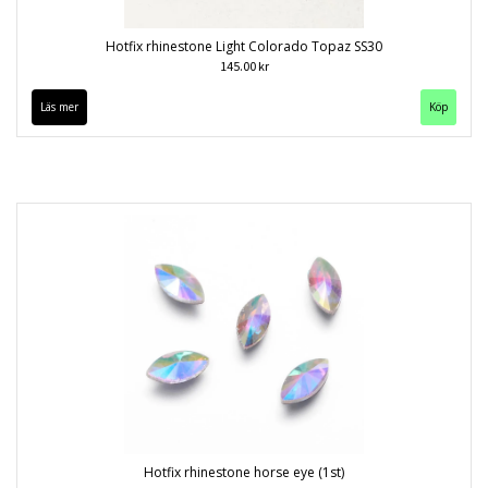
Hotfix rhinestone Light Colorado Topaz SS30
145.00 kr
Läs mer
Köp
Hotfix rhinestone horse eye (1st)