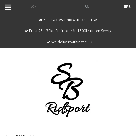
0
E-postadress:
info@sbridsport.se
Frakt 25-130kr. Fri frakt från 1500kr (inom Sverige)
We deliver within the EU