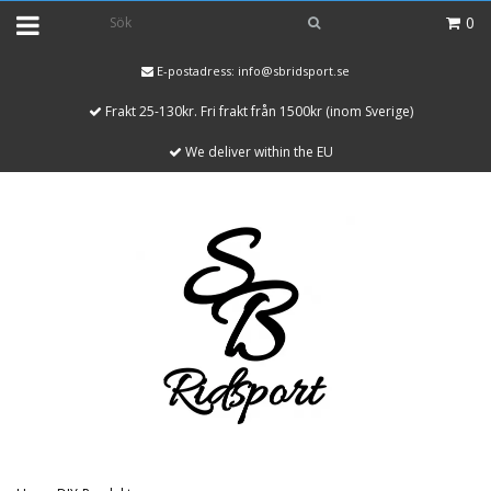
0
E-postadress:
info@sbridsport.se
Frakt 25-130kr. Fri frakt från 1500kr (inom Sverige)
We deliver within the EU