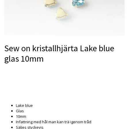
Sew on kristallhjärta Lake blue
glas 10mm
Produkten är tyvärr slut i lager. :(
Lake blue
Glas
10mm
Infattning med hål man kan trä igenom tråd
Säljes styckevis