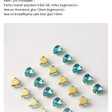
Hem
›
DIY-Produkter
›
Pärlor/ band/ smycken/ tråd/ nål, reflex (lagervaror)
›
Sew on rhinestone glas 10mm (lagervaror)
›
Sew on kristallhjärta Lake blue glas 10mm