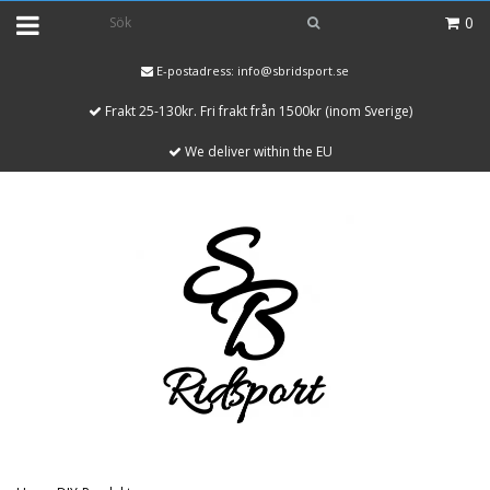
0
E-postadress:
info@sbridsport.se
Frakt 25-130kr. Fri frakt från 1500kr (inom Sverige)
We deliver within the EU