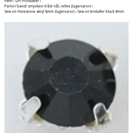
Hem
›
DIY-Produkter
›
Pärlor/ band/ smycken/ tråd/ nål, reflex (lagervaror)
›
Sew on rhinestone akryl 8mm (lagervaror)
›
Sew on kristaller black 8mm