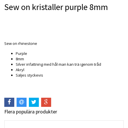
Sew on kristaller purple 8mm
Produkten är tyvärr slut i lager. :(
Sew on rhinestone
Purple
8mm
Silver infattning med hål man kan trä igenom tråd
Akryl
Säljes styckevis
Flera populära produkter