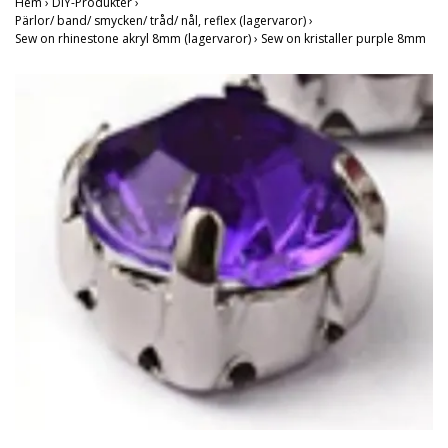
Hem
›
DIY-Produkter
›
Pärlor/ band/ smycken/ tråd/ nål, reflex (lagervaror)
›
Sew on rhinestone akryl 8mm (lagervaror)
›
Sew on kristaller purple 8mm