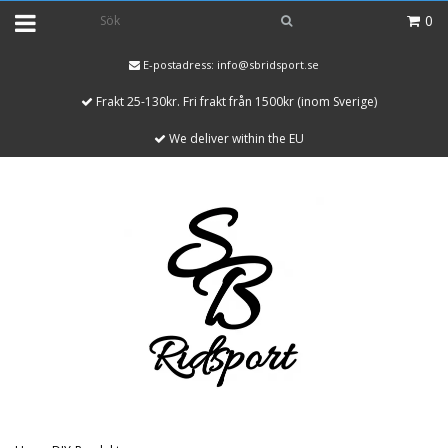
0
E-postadress:
info@sbridsport.se
Frakt 25-130kr. Fri frakt från 1500kr (inom Sverige)
We deliver within the EU