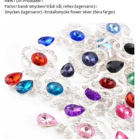
Hem
›
DIY-Produkter
›
Pärlor/ band/ smycken/ tråd/ nål, reflex (lagervaror)
›
Smycken (lagervaror)
›
Kristallsmycke flower silver (flera färger)