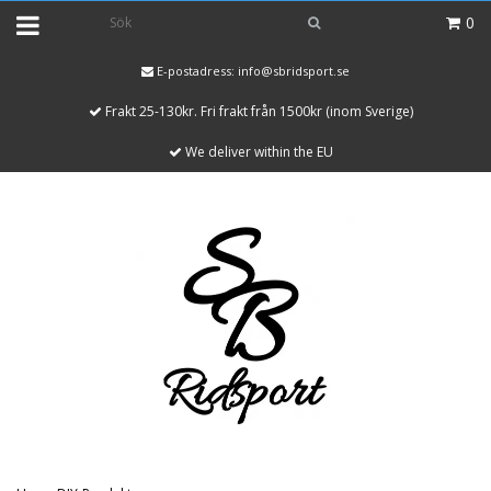
0
E-postadress:
info@sbridsport.se
Frakt 25-130kr. Fri frakt från 1500kr (inom Sverige)
We deliver within the EU