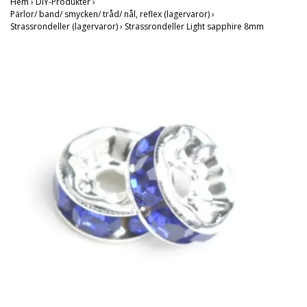
Hem
›
DIY-Produkter
›
Pärlor/ band/ smycken/ tråd/ nål, reflex (lagervaror)
›
Strassrondeller (lagervaror)
›
Strassrondeller Light sapphire 8mm