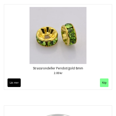
Strassrondeller Peridot/gold 8mm
2.00 kr
Läs mer
Köp