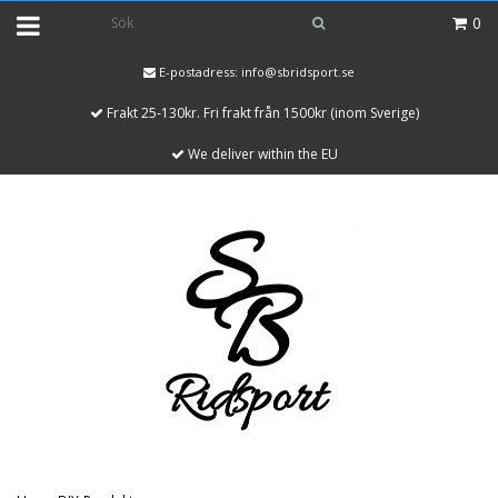
0
E-postadress:
info@sbridsport.se
Frakt 25-130kr. Fri frakt från 1500kr (inom Sverige)
We deliver within the EU