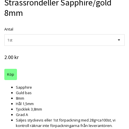
Strassrondeller Sapphire/gold
8mm
Antal
1st
2.00 kr
Sapphire
Guld bas
8mm
Hål 1,5mm
Tjocklek 3,8mm
Grad A
Säljes styckevis eller 1st förpackning med 28g=ca100st, vi
kontroll räknar inte förpackningarna från leverantören.