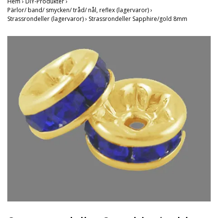
Hem
›
DIY-Produkter
›
Pärlor/ band/ smycken/ tråd/ nål, reflex (lagervaror)
›
Strassrondeller (lagervaror)
›
Strassrondeller Sapphire/gold 8mm