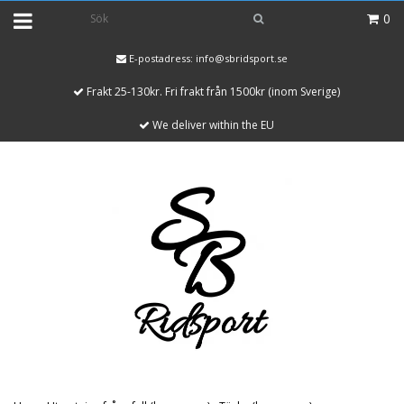
0
E-postadress:
info@sbridsport.se
Frakt 25-130kr. Fri frakt från 1500kr (inom Sverige)
We deliver within the EU