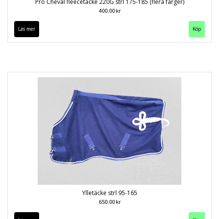
Pro Cheval fleecetäcke 220G strl 175-185 (flera färger)
400.00 kr
Läs mer
Köp
Ylletäcke strl 95-165
650.00 kr