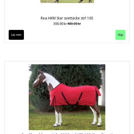
Rea HKM Star svettäcke strl 165
300.00 kr
480.00 kr
Läs mer