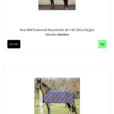
Rea HKM Diamond fleecetäcke strl 165 (flera färger)
450.00 kr
700.00 kr
Läs mer
Köp