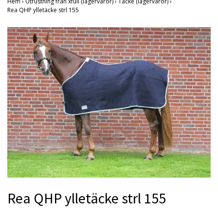
Hem
›
Utrustning från xfull (lagervaror)
›
Täcke (lagervaror)
›
Rea QHP ylletäcke strl 155
Rea QHP ylletäcke strl 155