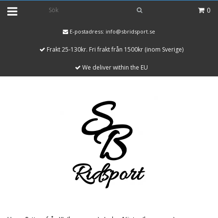
0
E-postadress:
info@sbridsport.se
Frakt 25-130kr. Fri frakt från 1500kr (inom Sverige)
We deliver within the EU