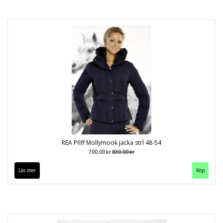
REA Pfiff Mollymook jacka strl 48-54
700.00 kr
830.00 kr
Läs mer
Köp