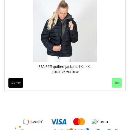
REA Pfiff quilted jacka strl XL-4XL
690.00 kr
790.00 kr
Läs mer
Köp