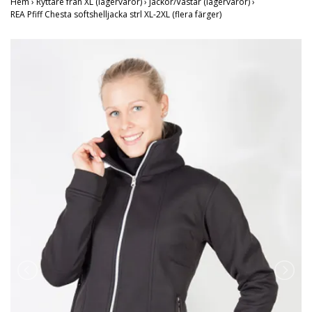
Hem
›
Ryttare från XL (lagervaror)
›
Jackor/Västar (lagervaror)
›
REA Pfiff Chesta softshelljacka strl XL-2XL (flera färger)