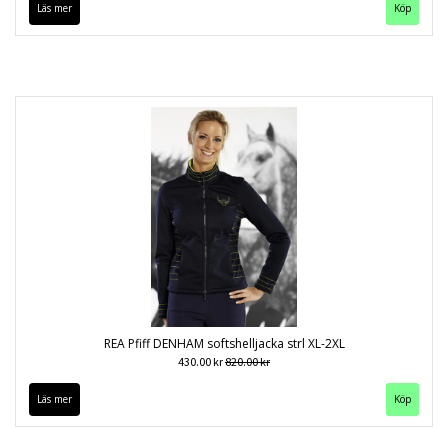
Läs mer
Köp
REA Pfiff DENHAM softshelljacka strl XL-2XL
430.00 kr
820.00 kr
Läs mer
Köp