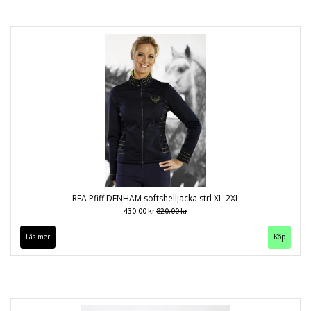
REA Pfiff DENHAM softshelljacka strl XL-2XL
430.00 kr
820.00 kr
Läs mer
Köp