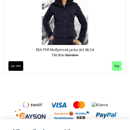
REA Pfiff Mollymook jacka strl 48-54
700.00 kr
830.00 kr
Läs mer
Köp