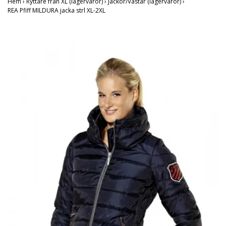
Hem
›
Ryttare från XL (lagervaror)
›
Jackor/Västar (lagervaror)
›
REA Pfiff MILDURA jacka strl XL-2XL