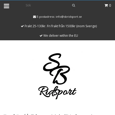
0
E-postadress:
info@sbridsport.se
Frakt 25-130kr. Fri frakt från 1500kr (inom Sverige)
We deliver within the EU