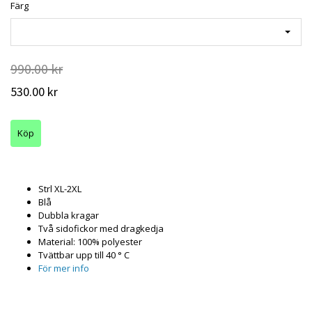
Färg
990.00 kr
530.00 kr
Strl XL-2XL
Blå
Dubbla kragar
Två sidofickor med dragkedja
Material: 100% polyester
Tvättbar upp till 40 ° C
För mer info