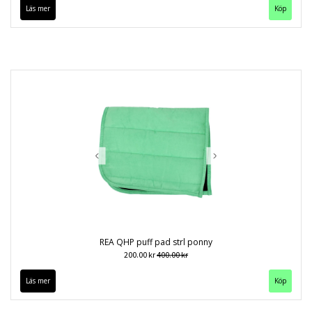
Läs mer
Köp
REA QHP puff pad strl ponny
200.00 kr
400.00 kr
Läs mer