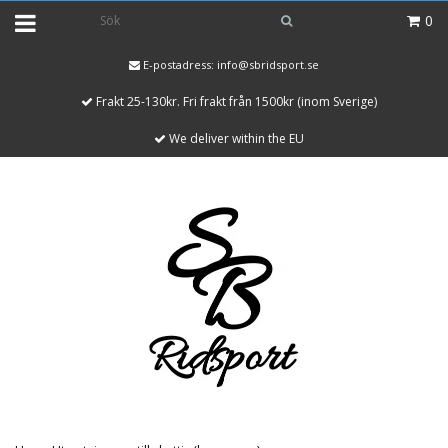
0
E-postadress:
info@sbridsport.se
Frakt 25-130kr. Fri frakt från 1500kr (inom Sverige)
We deliver within the EU