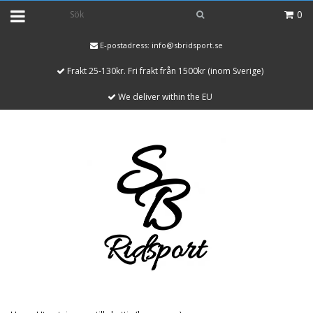
0
E-postadress:
info@sbridsport.se
Frakt 25-130kr. Fri frakt från 1500kr (inom Sverige)
We deliver within the EU