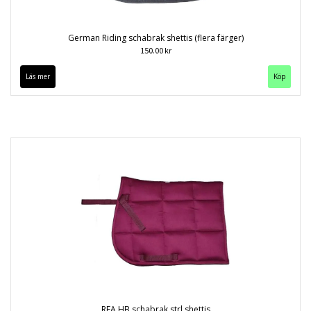
German Riding schabrak shettis (flera färger)
150.00 kr
Läs mer
Köp
REA HB schabrak strl shettis