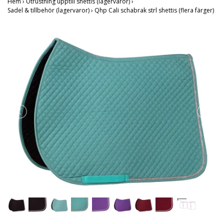
Hem
›
Utrustning upptill shettis (lagervaror)
›
Sadel & tillbehör (lagervaror)
›
Qhp Cali schabrak strl shettis (flera färger)