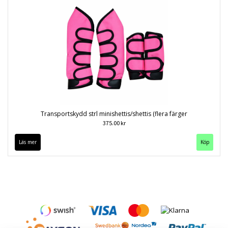
Transportskydd strl minishettis/shettis (flera färger
375.00 kr
Läs mer
Köp