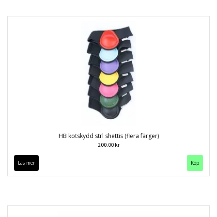
HB kotskydd strl shettis (flera färger)
200.00 kr
Läs mer
Köp