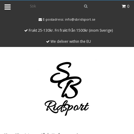
0
E-postadress:
info@sbridsport.se
Frakt 25-130kr. Fri frakt från 1500kr (inom Sverige)
We deliver within the EU