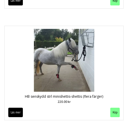
Läs mer
Köp
HB senskydd strl minishettis-shettis (flera färger)
220.00 kr
Läs mer
Köp