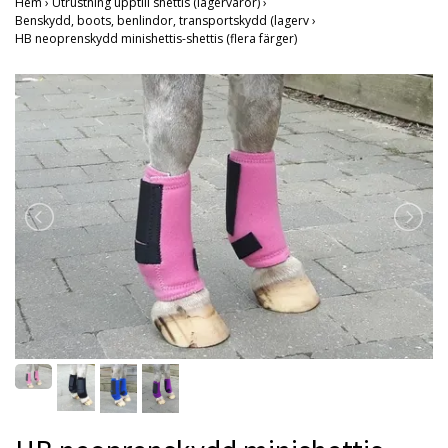
Hem
›
Utrustning upptill shettis (lagervaror)
›
Benskydd, boots, benlindor, transportskydd (lagerv
›
HB neoprenskydd minishettis-shettis (flera färger)