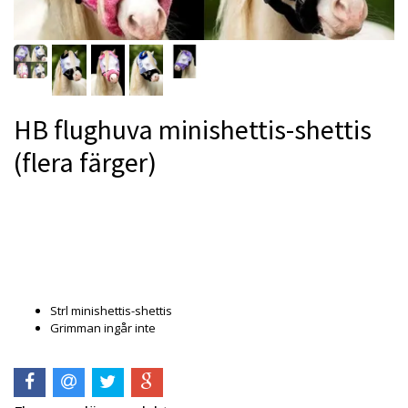
HB flughuva minishettis-shettis
(flera färger)
Produkten är tyvärr slut i lager. :(
Strl minishettis-shettis
Grimman ingår inte