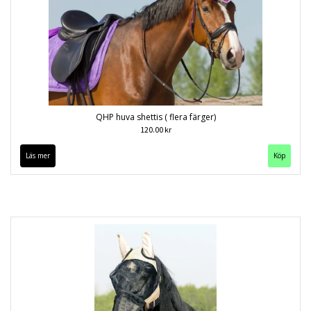
QHP huva shettis ( flera färger)
120.00 kr
Läs mer
Köp