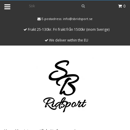
0
E-postadress:
info@sbridsport.se
Frakt 25-130kr. Fri frakt från 1500kr (inom Sverige)
We deliver within the EU