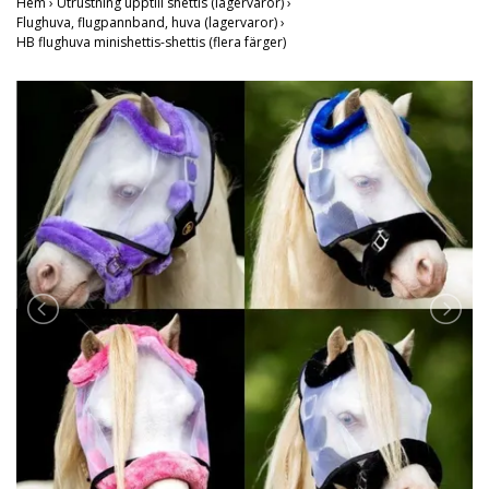
Hem
›
Utrustning upptill shettis (lagervaror)
›
Flughuva, flugpannband, huva (lagervaror)
›
HB flughuva minishettis-shettis (flera färger)