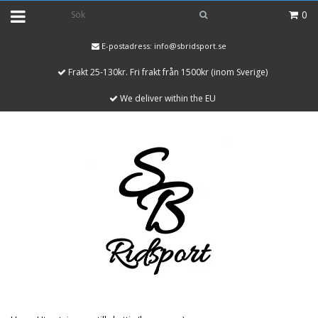
0
E-postadress:
info@sbridsport.se
Frakt 25-130kr. Fri frakt från 1500kr (inom Sverige)
We deliver within the EU