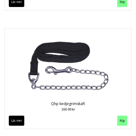
Läs mer
Köp
Qhp kedjegrimskaft
160.00 kr
Läs mer
Köp