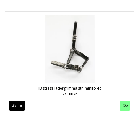
HB strass lädergrimma strl miniföl-föl
275.00 kr
Läs mer
Köp