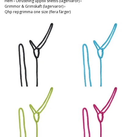
Hem
›
Utrustning upptill shettis (lagervaror)
›
Grimmor & Grimskaft (lagervaror)
›
Qhp repgrimma one size (flera färger)