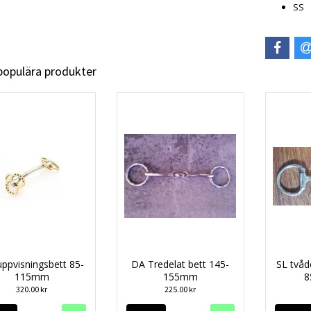
SS
 populära produkter
ppvisningsbett 85-
DA Tredelat bett 145-
SL tvåd
115mm
155mm
8
320.00 kr
225.00 kr