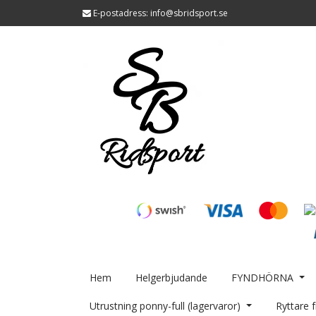
E-postadress:
info@sbridsport.se
Hem
Helgerbjudande
FYNDHÖRNA
Utrustning ponny-full (lagervaror)
Ryttare f