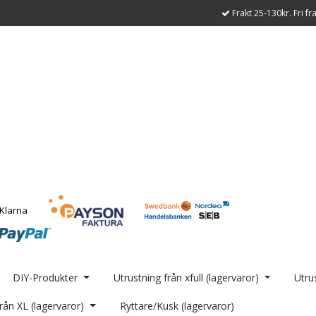
Frakt 25-130kr. Fri fr
DIY-Produkter
Utrustning från xfull (lagervaror)
Utrus
rån XL (lagervaror)
Ryttare/Kusk (lagervaror)