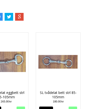
elat eggbett strl
SL tvådelat bett strl 85-
5-105mm
105mm
265.00 kr
180.00 kr