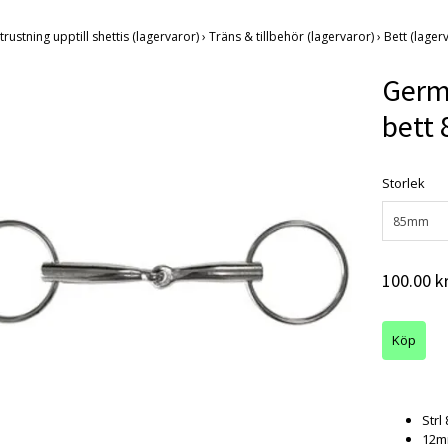
trustning upptill shettis (lagervaror)
›
Träns & tillbehör (lagervaror)
›
Bett (lager
Germa
bett
Storlek
85mm
100.00 k
Strl
12mm