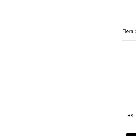
Flera
HB u