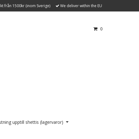
akt från 1500kr (inom Sverige)
We deliver within the EU
0
tning upptill shettis (lagervaror)