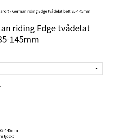
varor)
›
German riding Edge tvådelat bett 85-145mm
n riding Edge tvådelat
 85-145mm
r
 85-145mm
 tjockt