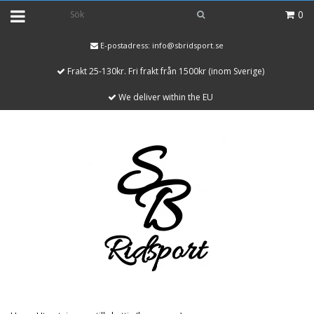
0
E-postadress:
info@sbridsport.se
Frakt 25-130kr. Fri frakt från 1500kr (inom Sverige)
We deliver within the EU