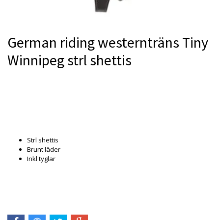
German riding westernträns Tiny
Winnipeg strl shettis
Produkten är tyvärr slut i lager. :(
Strl shettis
Brunt läder
Inkl tyglar