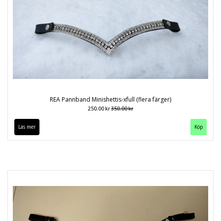
REA Pannband Minishettis-xfull (flera färger)
250.00 kr
350.00 kr
Läs mer
Köp