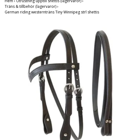
Hem
›
Utrustning upptill shettis (lagervaror)
›
Träns & tillbehör (lagervaror)
›
German riding westernträns Tiny Winnipeg strl shettis