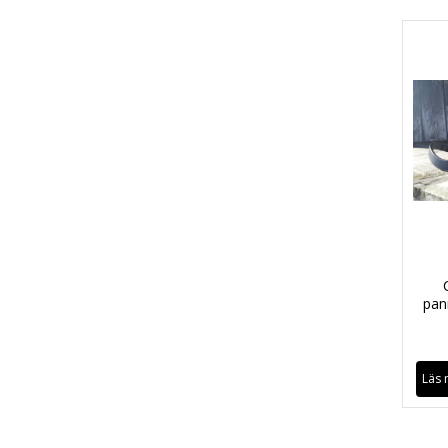
pan
Läs 