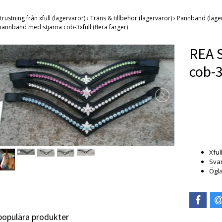
trustning från xfull (lagervaror)
›
Träns & tillbehör (lagervaror)
›
Pannband (lage
pannband med stjärna cob-3xfull (flera färger)
REA 
cob-3
Produkten
Xfull
Svar
Ögl
 populära produkter