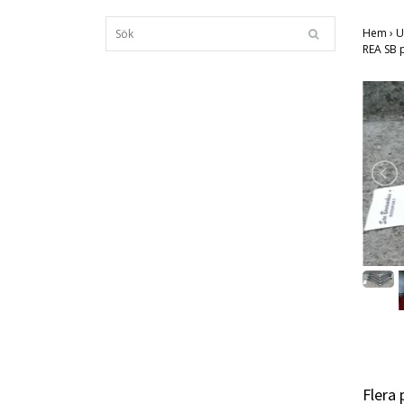
Hem
›
U
REA SB 
Flera