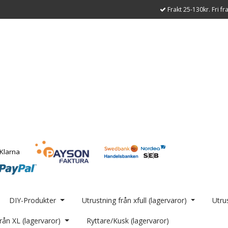
Frakt 25-130kr. Fri fr
DIY-Produkter
Utrustning från xfull (lagervaror)
Utrus
rån XL (lagervaror)
Ryttare/Kusk (lagervaror)