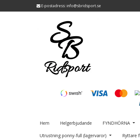
E-postadress:
info@sbridsport.se
Hem
Helgerbjudande
FYNDHÖRNA
Utrustning ponny-full (lagervaror)
Ryttare f