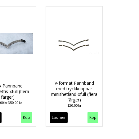
V-format Pannband
A Pannband
med tryckknappar
ttis-xfull (flera
minishetland-xfull (flera
färger)
färger)
.00 kr
350.00 kr
120.00 kr
Köp
Läs mer
Köp