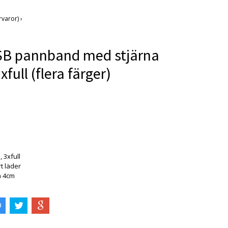
rvaror)
›
SB pannband med stjärna
xfull (flera färger)
 är tyvärr slut i lager. :(
, 3xfull
t läder
a 4cm