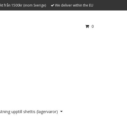
akt från 1500kr (inom Sverige)
We deliver within the EU
0
tning upptill shettis (lagervaror)