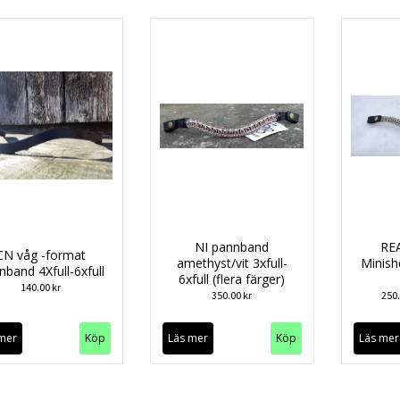
NI pannband
RE
CN våg -format
amethyst/vit 3xfull-
Minishe
nband 4Xfull-6xfull
6xfull (flera färger)
140.00 kr
350.00 kr
250
mer
Köp
Läs mer
Köp
Läs mer