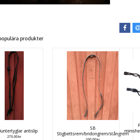
 populära produkter
SB
untertyglar antislip
minishet
Stigbettsrem/bridongrem/stångrem
270.00 kr
200.00 kr