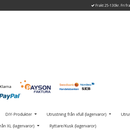
Frakt 25-130kr. Fri fr
DIY-Produkter
Utrustning från xfull (lagervaror)
Utrus
rån XL (lagervaror)
Ryttare/Kusk (lagervaror)