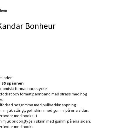
nheur
Kandar Bonheur
 är tyvärr slut i lager. :(
t läder
 SS spännen
nomiskt format nackstycke
kfodrat och format pannband med strass med hög
er.
dfodrad nosgrimma med pullbackknäppning.
m mjuk stångtygel i skinn med gummi på ena sidan.
erändar med hooks. 1
 mjuk bridongtygel i skinn med gummi på ena sidan.
erändar med hooks