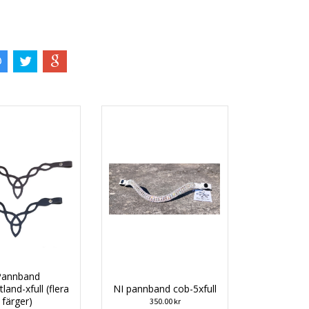
Pannband
land-xfull (flera
NI pannband cob-5xfull
färger)
350.00 kr