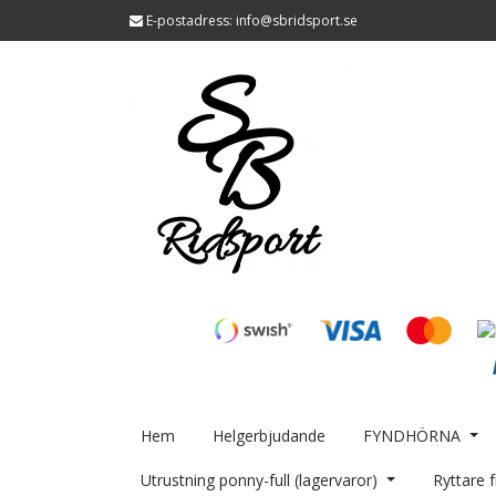
E-postadress:
info@sbridsport.se
Hem
Helgerbjudande
FYNDHÖRNA
Utrustning ponny-full (lagervaror)
Ryttare f