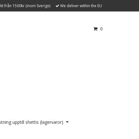
akt från 1500kr (inom Sverige)
We deliver within the EU
0
tning upptill shettis (lagervaror)