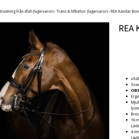
trustning från xfull (lagervaror)
›
Träns & tillbehör (lagervaror)
›
REA Kandar Bo
REA 
Produkten
xfull
Svar
OBS
Ergo
Mju
lyst
Bre
16 m
Läd
4 mm
Läd