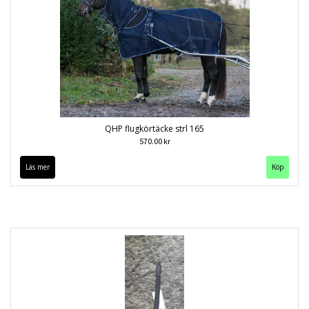
QHP flugkörtäcke strl 165
570.00 kr
Läs mer
Köp