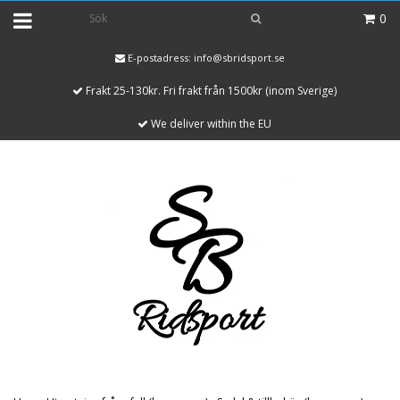
0
E-postadress:
info@sbridsport.se
Frakt 25-130kr. Fri frakt från 1500kr (inom Sverige)
We deliver within the EU