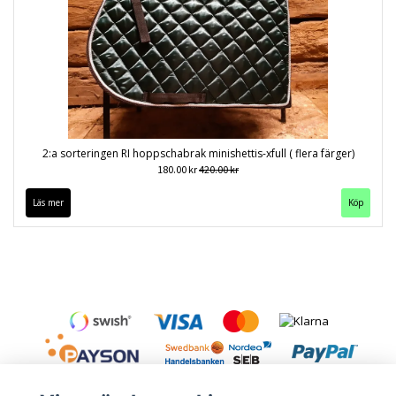
2:a sorteringen RI hoppschabrak minishettis-xfull ( flera färger)
180.00 kr
420.00 kr
Läs mer
Köp