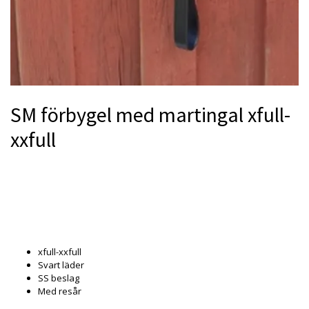
SM förbygel med martingal xfull-
xxfull
Produkten är tyvärr slut i lager. :(
xfull-xxfull
Svart läder
SS beslag
Med resår