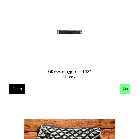
GR westerngjord strl 32"
470.00 kr
Läs mer