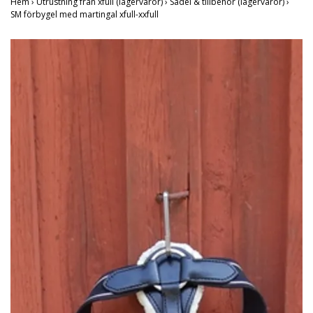
Hem
›
Utrustning från xfull (lagervaror)
›
Sadel & tillbehör (lagervaror)
›
SM förbygel med martingal xfull-xxfull