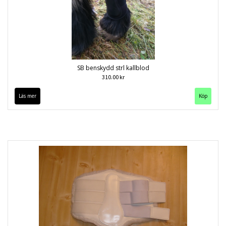
SB benskydd strl kallblod
310.00 kr
Läs mer
Köp