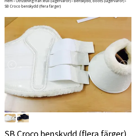
Hem
›
Utrustning från xfull (lagervaror)
›
Benskydd, boots (lagervaror)
›
SB Croco benskydd (flera färger)
SB Croco benskydd (flera färger)