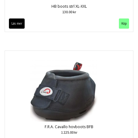
HB boots strl XL-XXL
130.00 kr
Läs mer
Köp
F.R.A. Cavallo hovboots BFB
1 225.00 kr