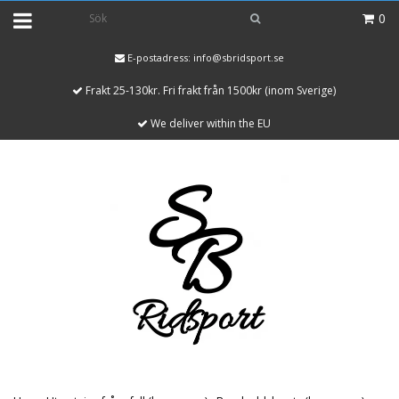
0
E-postadress:
info@sbridsport.se
Frakt 25-130kr. Fri frakt från 1500kr (inom Sverige)
We deliver within the EU