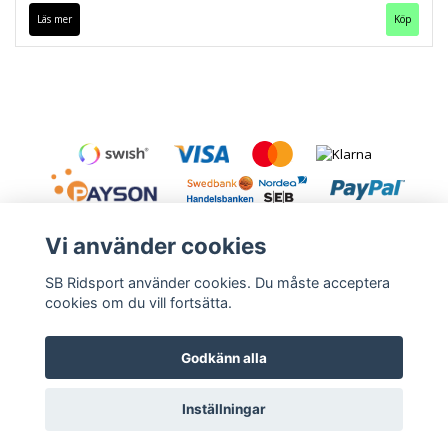
Läs mer
Köp
Vi använder cookies
SB Ridsport använder cookies. Du måste acceptera
cookies om du vill fortsätta.
Kontakt
Leveranstid & frakt
Köpvillkor
Godkänn alla
Inställningar
© Copyright 2026 SB Ridsport
Powered by Quickbutik