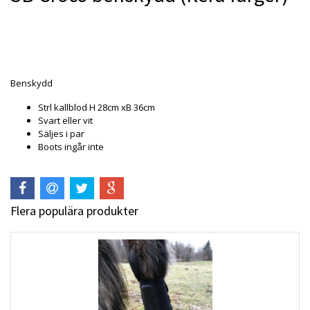
Produkten är tyvärr slut i lager. :(
Benskydd
Strl kallblod H 28cm xB 36cm
Svart eller vit
Säljes i par
Boots ingår inte
Flera populära produkter