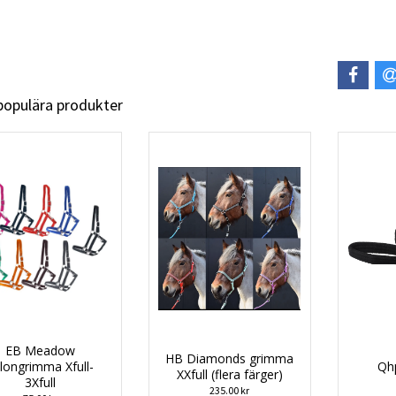
 populära produkter
EB Meadow
HB Diamonds grimma
longrimma Xfull-
Qh
XXfull (flera färger)
3Xfull
235.00 kr