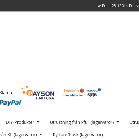
Frakt 25-130kr. Fri fr
DIY-Produkter
Utrustning från xfull (lagervaror)
Utrus
rån XL (lagervaror)
Ryttare/Kusk (lagervaror)