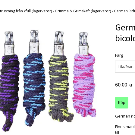
trustning från xfull (lagervaror)
›
Grimma & Grimskaft (lagervaror)
›
German Ridi
Germ
bicol
Färg
Lila/Svart
60.00 kr
German rid
Finns matc
till