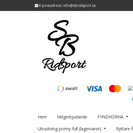
E-postadress:
info@sbridsport.se
Hem
Helgerbjudande
FYNDHÖRNA
Utrustning ponny-full (lagervaror)
Ryttare f