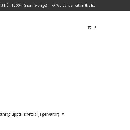
akt från 1500kr (inom Sverige)
We deliver within the EU
0
tning upptill shettis (lagervaror)