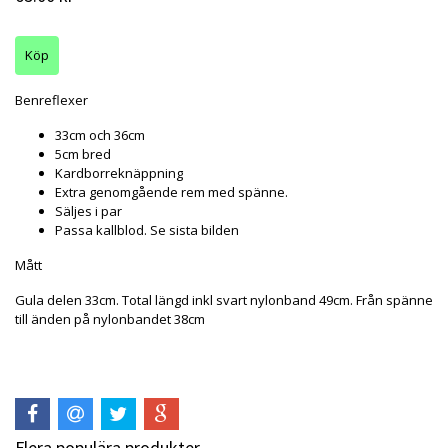
Benreflexer
33cm och 36cm
5cm bred
Kardborreknäppning
Extra genomgående rem med spänne.
Säljes i par
Passa kallblod. Se sista bilden
Mått
Gula delen 33cm. Total längd inkl svart nylonband 49cm. Från spänne
till änden på nylonbandet 38cm
Flera populära produkter