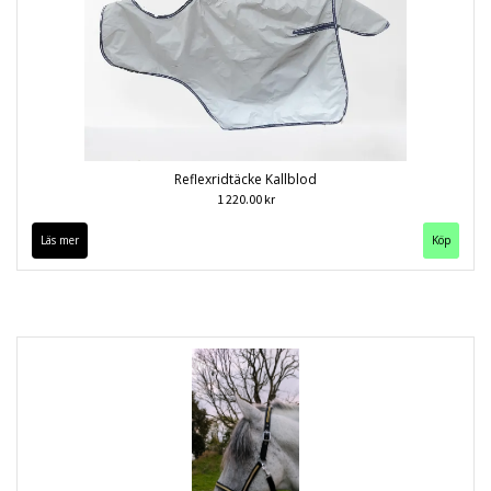
Reflexridtäcke Kallblod
1 220.00 kr
Läs mer
Köp