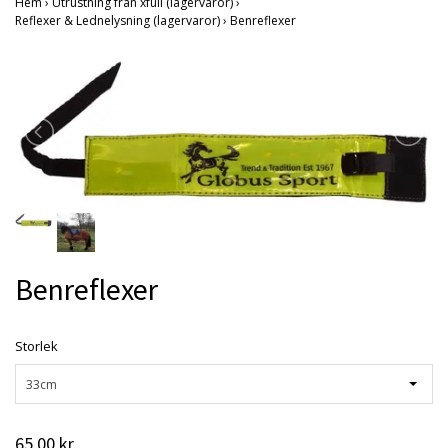
Hem
›
Utrustning från xfull (lagervaror)
›
Reflexer & Lednelysning (lagervaror)
›
Benreflexer
Benreflexer
Storlek
33cm
65.00 kr