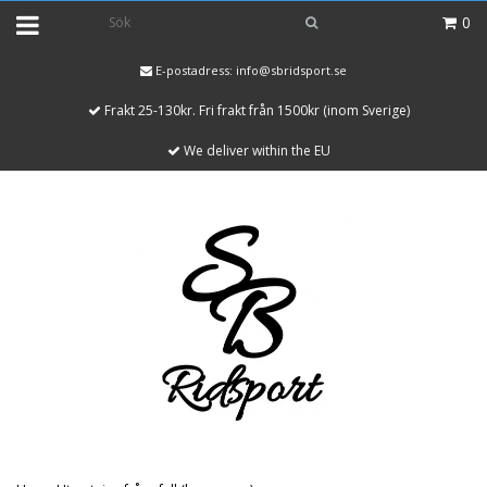
0
E-postadress:
info@sbridsport.se
Frakt 25-130kr. Fri frakt från 1500kr (inom Sverige)
We deliver within the EU