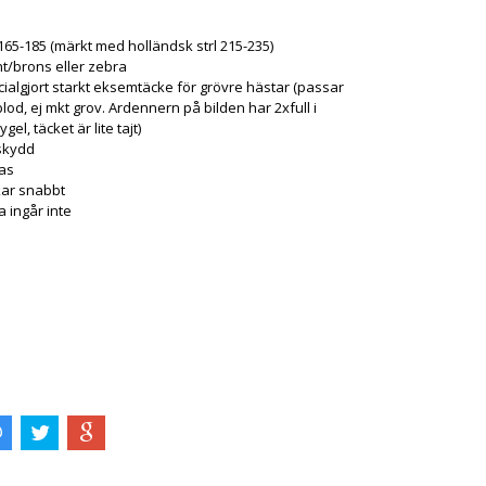
 165-185 (märkt med holländsk strl 215-235)
t/brons eller zebra
ialgjort starkt eksemtäcke för grövre hästar (passar
blod, ej mkt grov. Ardennern på bilden har 2xfull i
gel, täcket är lite tajt)
skydd
as
ar snabbt
 ingår inte