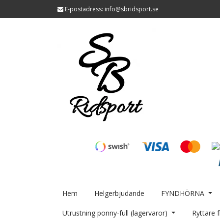
E-postadress:
info@sbridsport.se
Hem
Helgerbjudande
FYNDHÖRNA
Utrustning ponny-full (lagervaror)
Ryttare f