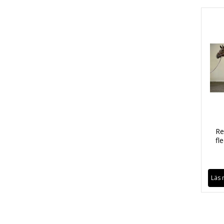
R
fl
Läs 