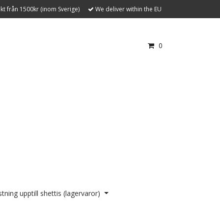
akt från 1500kr (inom Sverige)
We deliver within the EU
0
tning upptill shettis (lagervaror)