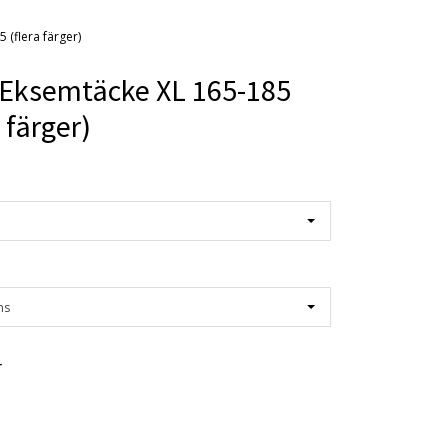
 (flera färger)
Eksemtäcke XL 165-185
a färger)
ns
r