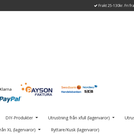
Frakt 25-130kr. Fri fr
DIY-Produkter
Utrustning från xfull (lagervaror)
Utrus
rån XL (lagervaror)
Ryttare/Kusk (lagervaror)