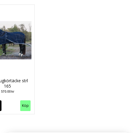
ugkörtäcke strl
165
570.00 kr
Köp