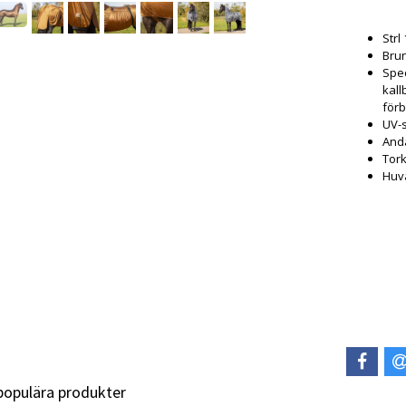
Strl
Brun
Spec
kall
förby
UV-
And
Tork
Huva
 populära produkter