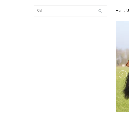
Hem
›
U