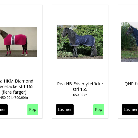
ea HKM Diamond
Rea HB Friser ylletäcke
QHP fl
eecetäcke strl 165
strl 155
(flera färger)
650.00 kr
450.00 kr
700.00 kr
mer
Köp
Läs mer
Läs mer