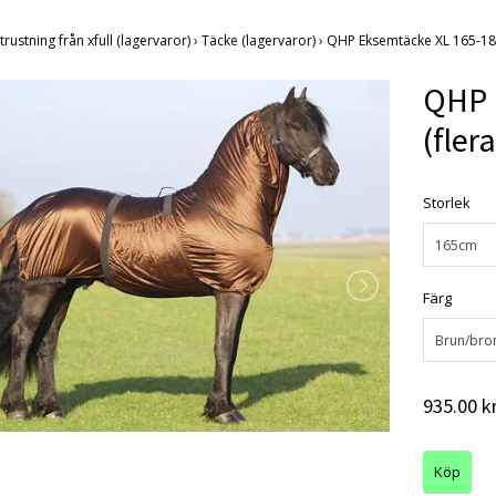
trustning från xfull (lagervaror)
›
Täcke (lagervaror)
›
QHP Eksemtäcke XL 165-185
QHP 
(fler
Storlek
165cm
Färg
Brun/bro
935.00 k