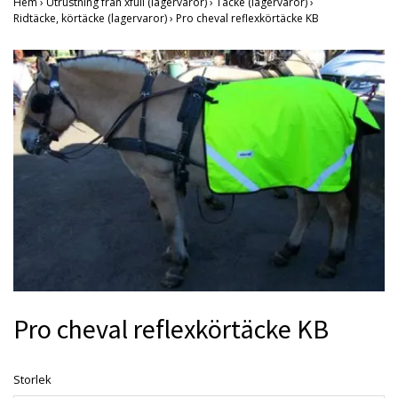
Hem
›
Utrustning från xfull (lagervaror)
›
Täcke (lagervaror)
›
Ridtäcke, körtäcke (lagervaror)
›
Pro cheval reflexkörtäcke KB
Pro cheval reflexkörtäcke KB
Storlek