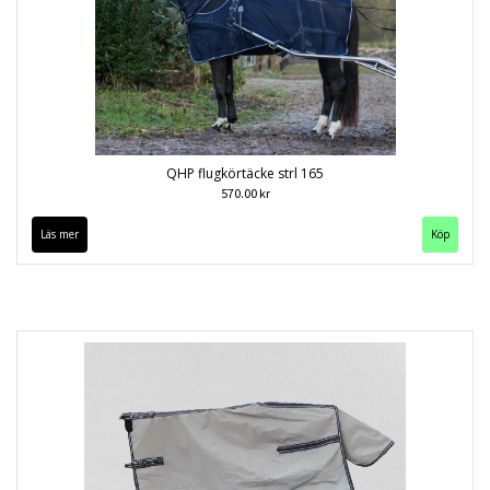
QHP flugkörtäcke strl 165
570.00 kr
Läs mer
Köp