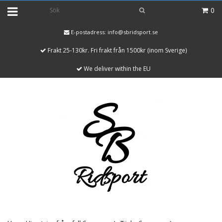
0
E-postadress:
info@sbridsport.se
Frakt 25-130kr. Fri frakt från 1500kr (inom Sverige)
We deliver within the EU