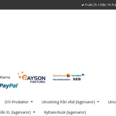
Frakt 25-130kr. Fri fr
DIY-Produkter
Utrustning från xfull (lagervaror)
Utrus
rån XL (lagervaror)
Ryttare/Kusk (lagervaror)