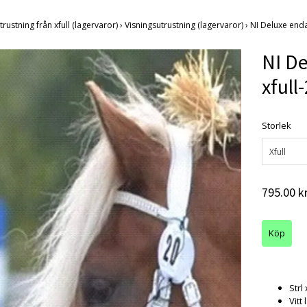
trustning från xfull (lagervaror)
›
Visningsutrustning (lagervaror)
›
NI Deluxe enda
NI De
xfull-
Storlek
Xfull
795.00 k
Strl 
Vitt