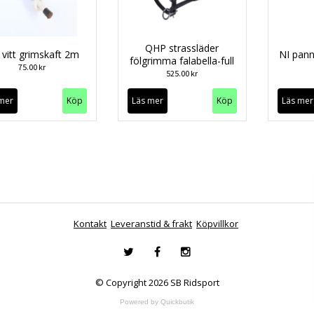
QHP strassläder
vitt grimskaft 2m
NI pann
fölgrimma falabella-full
75.00 kr
525.00 kr
mer
Läs mer
Köp
Läs mer
Kontakt
Leveranstid & frakt
Köpvillkor
© Copyright 2026 SB Ridsport
Powered by Quickbutik