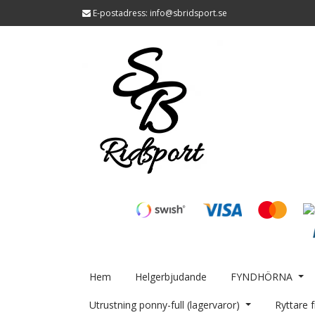
E-postadress:
info@sbridsport.se
Hem
Helgerbjudande
FYNDHÖRNA
Utrustning ponny-full (lagervaror)
Ryttare f