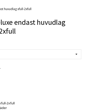
st huvudlag xfull-2xfull
luxe endast huvudlag
2xfull
r
xfull-2xfull
 läder