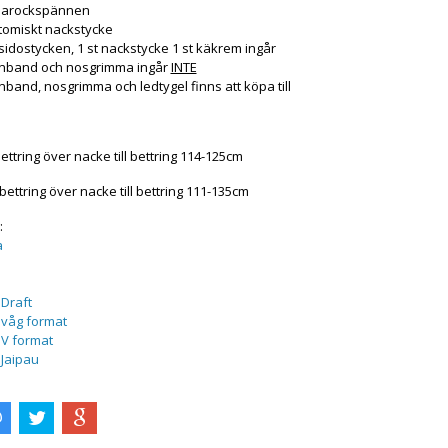
Barockspännen
tomiskt nackstycke
 sidostycken, 1 st nackstycke 1 st käkrem ingår
nband och nosgrimma ingår
INTE
band, nosgrimma och ledtygel finns att köpa till
bettring över nacke till bettring 114-125cm
 bettring över nacke till bettring 111-135cm
:
a
Draft
våg format
V format
Jaipau