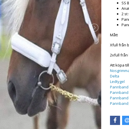
SS 
Ana
2 st
Pan
Pann
Mått
Xfull från 
2xfull från
Att köpa till
Nosgrimm
Delta
Ledtygel
Pannband 
Pannband 
Pannband 
Pannband 