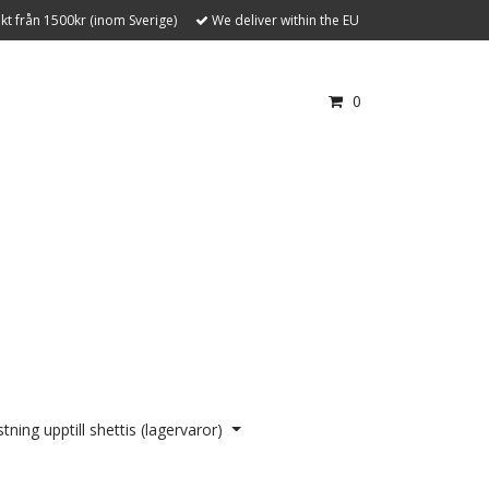
akt från 1500kr (inom Sverige)
We deliver within the EU
0
tning upptill shettis (lagervaror)