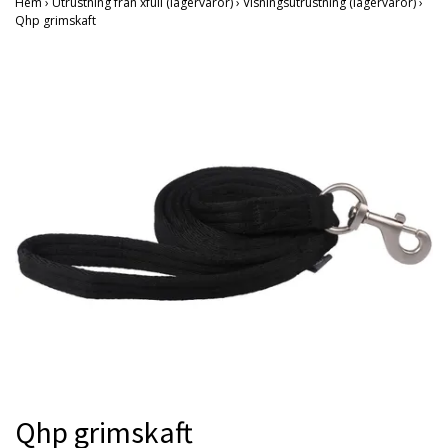
Hem
›
Utrustning från xfull (lagervaror)
›
Visningsutrustning (lagervaror)
›
Qhp grimskaft
Qhp grimskaft