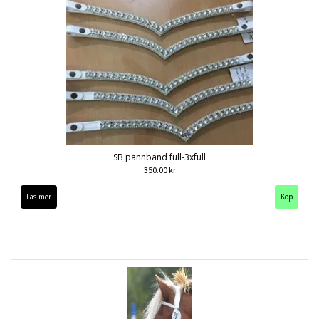
SB pannband full-3xfull
350.00 kr
Läs mer
Köp