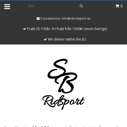
0
E-postadress:
info@sbridsport.se
Frakt 25-130kr. Fri frakt från 1500kr (inom Sverige)
We deliver within the EU